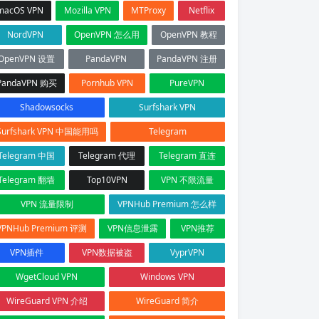
macOS VPN
Mozilla VPN
MTProxy
Netflix
NordVPN
OpenVPN 怎么用
OpenVPN 教程
OpenVPN 设置
PandaVPN
PandaVPN 注册
PandaVPN 购买
Pornhub VPN
PureVPN
Shadowsocks
Surfshark VPN
Surfshark VPN 中国能用吗
Telegram
Telegram 中国
Telegram 代理
Telegram 直连
Telegram 翻墙
Top10VPN
VPN 不限流量
VPN 流量限制
VPNHub Premium 怎么样
VPNHub Premium 评测
VPN信息泄露
VPN推荐
VPN插件
VPN数据被盗
VyprVPN
WgetCloud VPN
Windows VPN
WireGuard VPN 介绍
WireGuard 简介