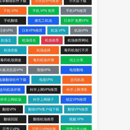
安卓翻墙软件下载
小火箭VPN推荐
小火箭下载
手机 VPN
手机 VPN 推荐
手机VPN推荐
手机翻墙
搬瓦工机场
日本IP 免费VPN
日本VPN
日本VPN推荐
机场 VPN
机场VPN
机场主
机场排名
机场推荐
机场推荐网站
机场老板
机场选择
毒药机场打不开
毒药机场测速
毒药机场评测
润土分享
火狐浏览器VPN
熊猫VPN
电报翻墙
电脑翻墙软件下载
电视VPN
盒码机场
盒码机场评测
科学上网VPN推荐
科学上网博客
科学上网机场
科学上网梯子
稳定VPN推荐
翻墙VPN
翻墙VPN客户端下载
翻墙VPN推荐
翻墙回国
翻墙机场推荐
视频 VPN
贝雪云VPN
贝雪云VPN评测
贝雪云怎么样