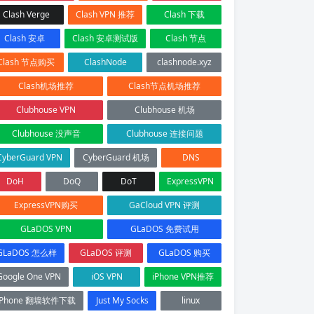
Clash Verge
Clash VPN 推荐
Clash 下载
Clash 安卓
Clash 安卓测试版
Clash 节点
Clash 节点购买
ClashNode
clashnode.xyz
Clash机场推荐
Clash节点机场推荐
Clubhouse VPN
Clubhouse 机场
Clubhouse 没声音
Clubhouse 连接问题
CyberGuard VPN
CyberGuard 机场
DNS
DoH
DoQ
DoT
ExpressVPN
ExpressVPN购买
GaCloud VPN 评测
GLaDOS VPN
GLaDOS 免费试用
GLaDOS 怎么样
GLaDOS 评测
GLaDOS 购买
Google One VPN
iOS VPN
iPhone VPN推荐
iPhone 翻墙软件下载
Just My Socks
linux