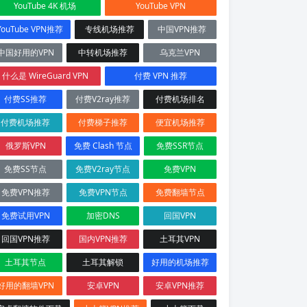
YouTube 4K 机场
YouTube VPN
YouTube VPN推荐
专线机场推荐
中国VPN推荐
中国好用的VPN
中转机场推荐
乌克兰VPN
什么是 WireGuard VPN
付费 VPN 推荐
付费SS推荐
付费V2ray推荐
付费机场排名
付费机场推荐
付费梯子推荐
便宜机场推荐
俄罗斯VPN
免费 Clash 节点
免费SSR节点
免费SS节点
免费V2ray节点
免费VPN
免费VPN推荐
免费VPN节点
免费翻墙节点
免费试用VPN
加密DNS
回国VPN
回国VPN推荐
国内VPN推荐
土耳其VPN
土耳其节点
土耳其解锁
好用的机场推荐
好用的翻墙VPN
安卓VPN
安卓VPN推荐