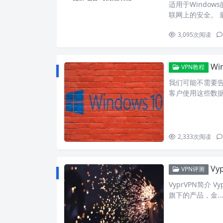
适用于Window
联网上的安全。 
3,095
次阅读
W
VPN教程
我们可能不需要告诉
客户使用这些数
2,333
次阅读
Vy
VPN评测
VyprVPN简介 
旗下的产品，金…