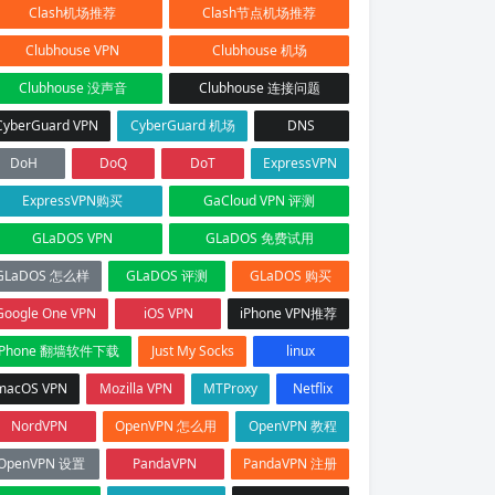
Clash机场推荐
Clash节点机场推荐
Clubhouse VPN
Clubhouse 机场
Clubhouse 没声音
Clubhouse 连接问题
CyberGuard VPN
CyberGuard 机场
DNS
DoH
DoQ
DoT
ExpressVPN
ExpressVPN购买
GaCloud VPN 评测
GLaDOS VPN
GLaDOS 免费试用
GLaDOS 怎么样
GLaDOS 评测
GLaDOS 购买
Google One VPN
iOS VPN
iPhone VPN推荐
iPhone 翻墙软件下载
Just My Socks
linux
macOS VPN
Mozilla VPN
MTProxy
Netflix
NordVPN
OpenVPN 怎么用
OpenVPN 教程
OpenVPN 设置
PandaVPN
PandaVPN 注册