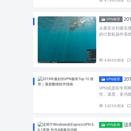
4,199
次阅读
20
VPN推荐
从最安全到最实惠
的计算机操作系统
4,863
次阅读
20
VPN推荐
VPN或虚拟专用
性，速度，多功
3,823
次阅读
适用
VPN新闻