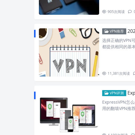
905
次阅读
20
VPN推荐
选择正确的VPN
都提供相同的基
11,381
次阅读
Ex
VPN评测
ExpressVPN
用的翻墙VPN推