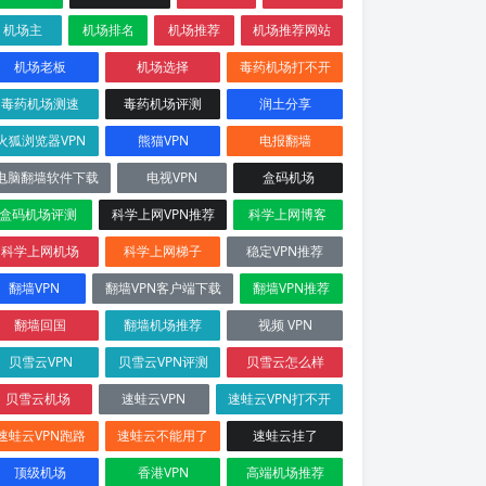
机场主
机场排名
机场推荐
机场推荐网站
机场老板
机场选择
毒药机场打不开
毒药机场测速
毒药机场评测
润土分享
火狐浏览器VPN
熊猫VPN
电报翻墙
电脑翻墙软件下载
电视VPN
盒码机场
盒码机场评测
科学上网VPN推荐
科学上网博客
科学上网机场
科学上网梯子
稳定VPN推荐
翻墙VPN
翻墙VPN客户端下载
翻墙VPN推荐
翻墙回国
翻墙机场推荐
视频 VPN
贝雪云VPN
贝雪云VPN评测
贝雪云怎么样
贝雪云机场
速蛙云VPN
速蛙云VPN打不开
速蛙云VPN跑路
速蛙云不能用了
速蛙云挂了
顶级机场
香港VPN
高端机场推荐