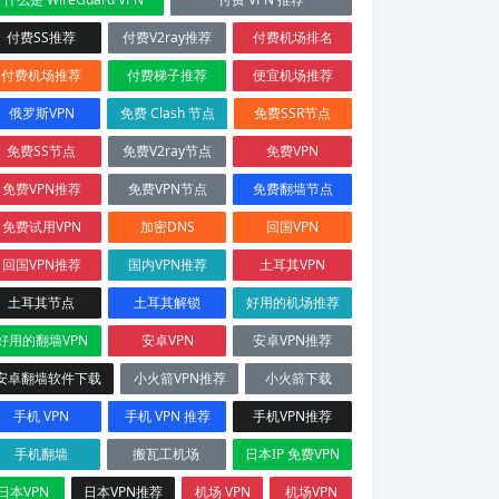
付费SS推荐
付费V2ray推荐
付费机场排名
付费机场推荐
付费梯子推荐
便宜机场推荐
俄罗斯VPN
免费 Clash 节点
免费SSR节点
免费SS节点
免费V2ray节点
免费VPN
免费VPN推荐
免费VPN节点
免费翻墙节点
免费试用VPN
加密DNS
回国VPN
回国VPN推荐
国内VPN推荐
土耳其VPN
土耳其节点
土耳其解锁
好用的机场推荐
好用的翻墙VPN
安卓VPN
安卓VPN推荐
安卓翻墙软件下载
小火箭VPN推荐
小火箭下载
手机 VPN
手机 VPN 推荐
手机VPN推荐
手机翻墙
搬瓦工机场
日本IP 免费VPN
日本VPN
日本VPN推荐
机场 VPN
机场VPN