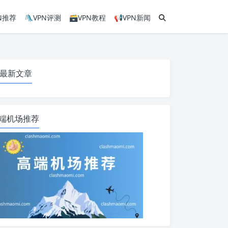
PN推荐
🛝VPN评测
🗃VPN教程
📢VPN新闻
最新文章
端机场推荐