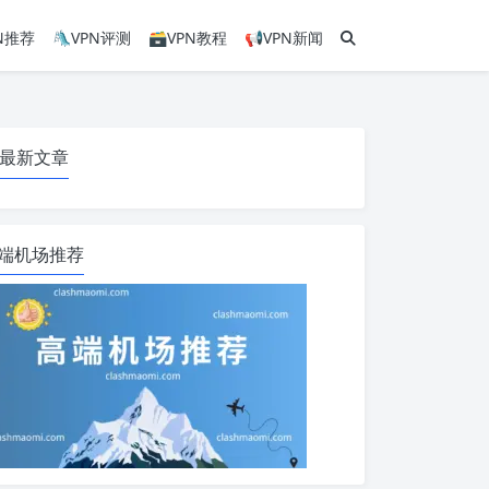
PN推荐
🛝VPN评测
🗃VPN教程
📢VPN新闻
最新文章
端机场推荐