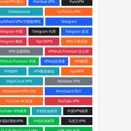
PandaVPN 购买
Pornhub VPN
PureVPN
Shadowsocks
Surfshark VPN
Surfshark VPN 中国能用吗
Telegram
Telegram 中国
Telegram 代理
Telegram 直连
Telegram 翻墙
Top10VPN
VPN 不限流量
VPN 流量限制
VPNHub Premium 怎么样
VPNHub Premium 评测
VPN信息泄露
VPN推荐
VPN插件
VPN数据被盗
VyprVPN
WgetCloud VPN
Windows VPN
WireGuard VPN 介绍
WireGuard 简介
YouTube 4K 机场
YouTube VPN
YouTube VPN推荐
专线机场推荐
中国VPN推荐
中国好用的VPN
中转机场推荐
乌克兰VPN
什么是 WireGuard VPN
付费 VPN 推荐