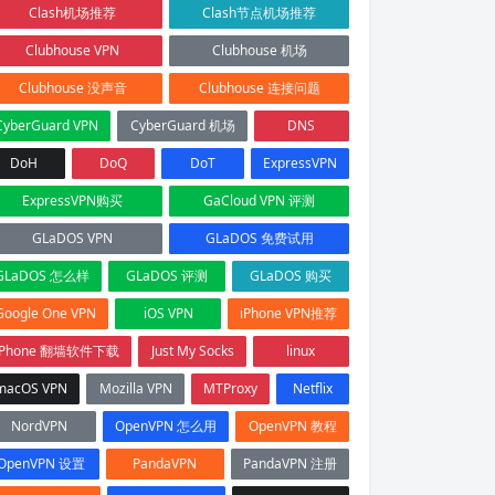
Clash机场推荐
Clash节点机场推荐
Clubhouse VPN
Clubhouse 机场
Clubhouse 没声音
Clubhouse 连接问题
CyberGuard VPN
CyberGuard 机场
DNS
DoH
DoQ
DoT
ExpressVPN
ExpressVPN购买
GaCloud VPN 评测
GLaDOS VPN
GLaDOS 免费试用
GLaDOS 怎么样
GLaDOS 评测
GLaDOS 购买
Google One VPN
iOS VPN
iPhone VPN推荐
iPhone 翻墙软件下载
Just My Socks
linux
macOS VPN
Mozilla VPN
MTProxy
Netflix
NordVPN
OpenVPN 怎么用
OpenVPN 教程
OpenVPN 设置
PandaVPN
PandaVPN 注册