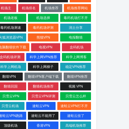
机场主
机场排名
机场推荐
机场推荐网站
机场老板
机场选择
毒药机场打不开
毒药机场测速
毒药机场评测
润土分享
火狐浏览器VPN
熊猫VPN
电报翻墙
电脑翻墙软件下载
电视VPN
盒码机场
盒码机场评测
科学上网VPN推荐
科学上网博客
科学上网机场
科学上网梯子
稳定VPN推荐
翻墙VPN
翻墙VPN客户端下载
翻墙VPN推荐
翻墙回国
翻墙机场推荐
视频 VPN
贝雪云VPN
贝雪云VPN评测
贝雪云怎么样
贝雪云机场
速蛙云VPN
速蛙云VPN打不开
速蛙云VPN跑路
速蛙云不能用了
速蛙云挂了
顶级机场
香港VPN
高端机场推荐