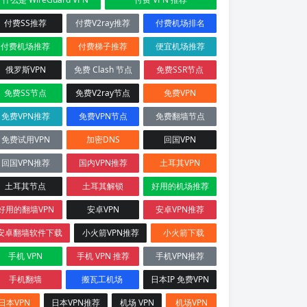
付费SS推荐
付费V2ray推荐
付费机场排名
付费机场推荐
付费梯子推荐
便宜机场推荐
俄罗斯VPN
免费 Clash 节点
免费SSR节点
免费SS节点
免费V2ray节点
免费VPN
免费VPN推荐
免费VPN节点
免费翻墙节点
免费试用VPN
加密DNS
回国VPN
回国VPN推荐
国内VPN推荐
土耳其VPN
土耳其节点
土耳其解锁
好用的机场推荐
好用的翻墙VPN
安卓VPN
安卓VPN推荐
安卓翻墙软件下载
小火箭VPN推荐
小火箭下载
手机 VPN
手机 VPN 推荐
手机VPN推荐
手机翻墙
搬瓦工机场
日本IP 免费VPN
日本VPN
日本VPN推荐
机场 VPN
机场VPN