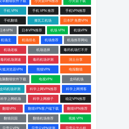
安卓翻墙软件下载
小火箭VPN推荐
小火箭下载
手机 VPN
手机 VPN 推荐
手机VPN推荐
手机翻墙
搬瓦工机场
日本IP 免费VPN
日本VPN
日本VPN推荐
机场 VPN
机场VPN
机场主
机场排名
机场推荐
机场推荐网站
机场老板
机场选择
毒药机场打不开
毒药机场测速
毒药机场评测
润土分享
火狐浏览器VPN
熊猫VPN
电报翻墙
电脑翻墙软件下载
电视VPN
盒码机场
盒码机场评测
科学上网VPN推荐
科学上网博客
科学上网机场
科学上网梯子
稳定VPN推荐
翻墙VPN
翻墙VPN客户端下载
翻墙VPN推荐
翻墙回国
翻墙机场推荐
视频 VPN
贝雪云VPN
贝雪云VPN评测
贝雪云怎么样