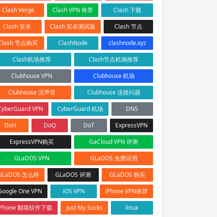
Clash Verge
Clash VPN 推荐
Clash 下载
Clash 安卓
Clash 安卓测试版
Clash 节点
Clash 节点购买
ClashNode
clashnode.xyz
Clash机场推荐
Clash节点机场推荐
Clubhouse VPN
Clubhouse 机场
Clubhouse 没声音
Clubhouse 连接问题
CyberGuard VPN
CyberGuard 机场
DNS
DoH
DoQ
DoT
ExpressVPN
ExpressVPN购买
GaCloud VPN 评测
GLaDOS VPN
GLaDOS 免费试用
GLaDOS 怎么样
GLaDOS 评测
GLaDOS 购买
Google One VPN
iOS VPN
iPhone VPN推荐
iPhone 翻墙软件下载
Just My Socks
linux