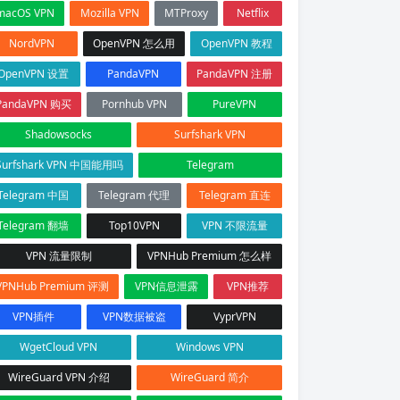
macOS VPN
Mozilla VPN
MTProxy
Netflix
NordVPN
OpenVPN 怎么用
OpenVPN 教程
OpenVPN 设置
PandaVPN
PandaVPN 注册
PandaVPN 购买
Pornhub VPN
PureVPN
Shadowsocks
Surfshark VPN
Surfshark VPN 中国能用吗
Telegram
Telegram 中国
Telegram 代理
Telegram 直连
Telegram 翻墙
Top10VPN
VPN 不限流量
VPN 流量限制
VPNHub Premium 怎么样
VPNHub Premium 评测
VPN信息泄露
VPN推荐
VPN插件
VPN数据被盗
VyprVPN
WgetCloud VPN
Windows VPN
WireGuard VPN 介绍
WireGuard 简介