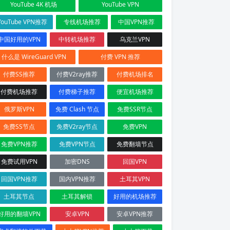
YouTube 4K 机场
YouTube VPN
YouTube VPN推荐
专线机场推荐
中国VPN推荐
中国好用的VPN
中转机场推荐
乌克兰VPN
什么是 WireGuard VPN
付费 VPN 推荐
付费SS推荐
付费V2ray推荐
付费机场排名
付费机场推荐
付费梯子推荐
便宜机场推荐
俄罗斯VPN
免费 Clash 节点
免费SSR节点
免费SS节点
免费V2ray节点
免费VPN
免费VPN推荐
免费VPN节点
免费翻墙节点
免费试用VPN
加密DNS
回国VPN
回国VPN推荐
国内VPN推荐
土耳其VPN
土耳其节点
土耳其解锁
好用的机场推荐
好用的翻墙VPN
安卓VPN
安卓VPN推荐