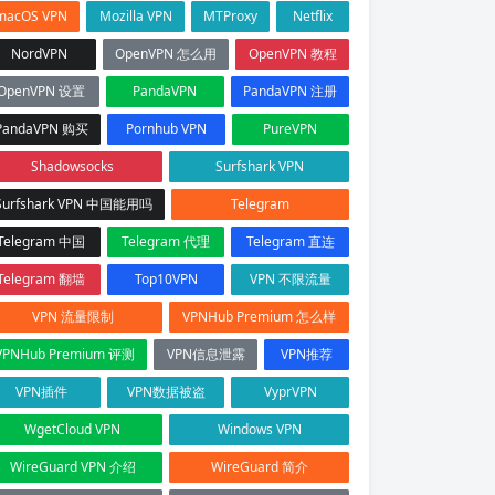
macOS VPN
Mozilla VPN
MTProxy
Netflix
NordVPN
OpenVPN 怎么用
OpenVPN 教程
OpenVPN 设置
PandaVPN
PandaVPN 注册
PandaVPN 购买
Pornhub VPN
PureVPN
Shadowsocks
Surfshark VPN
Surfshark VPN 中国能用吗
Telegram
Telegram 中国
Telegram 代理
Telegram 直连
Telegram 翻墙
Top10VPN
VPN 不限流量
VPN 流量限制
VPNHub Premium 怎么样
VPNHub Premium 评测
VPN信息泄露
VPN推荐
VPN插件
VPN数据被盗
VyprVPN
WgetCloud VPN
Windows VPN
WireGuard VPN 介绍
WireGuard 简介