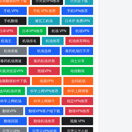
安卓翻墙软件下载
小火箭VPN推荐
小火箭下载
手机 VPN
手机 VPN 推荐
手机VPN推荐
手机翻墙
搬瓦工机场
日本IP 免费VPN
日本VPN
日本VPN推荐
机场 VPN
机场VPN
机场主
机场排名
机场推荐
机场推荐网站
机场老板
机场选择
毒药机场打不开
毒药机场测速
毒药机场评测
润土分享
火狐浏览器VPN
熊猫VPN
电报翻墙
电脑翻墙软件下载
电视VPN
盒码机场
盒码机场评测
科学上网VPN推荐
科学上网博客
科学上网机场
科学上网梯子
稳定VPN推荐
翻墙VPN
翻墙VPN客户端下载
翻墙VPN推荐
翻墙回国
翻墙机场推荐
视频 VPN
贝雪云VPN
贝雪云VPN评测
贝雪云怎么样