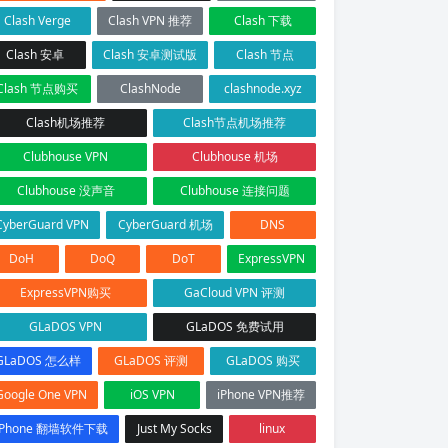
Clash Verge
Clash VPN 推荐
Clash 下载
Clash 安卓
Clash 安卓测试版
Clash 节点
Clash 节点购买
ClashNode
clashnode.xyz
Clash机场推荐
Clash节点机场推荐
Clubhouse VPN
Clubhouse 机场
Clubhouse 没声音
Clubhouse 连接问题
CyberGuard VPN
CyberGuard 机场
DNS
DoH
DoQ
DoT
ExpressVPN
ExpressVPN购买
GaCloud VPN 评测
GLaDOS VPN
GLaDOS 免费试用
GLaDOS 怎么样
GLaDOS 评测
GLaDOS 购买
Google One VPN
iOS VPN
iPhone VPN推荐
iPhone 翻墙软件下载
Just My Socks
linux