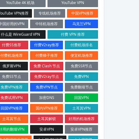
YouTube 4K 机场
YouTube VPN
YouTube VPN推荐
专线机场推荐
中国VPN推荐
中国好用的VPN
中转机场推荐
乌克兰VPN
什么是 WireGuard VPN
付费 VPN 推荐
付费SS推荐
付费V2ray推荐
付费机场排名
付费机场推荐
付费梯子推荐
便宜机场推荐
俄罗斯VPN
免费 Clash 节点
免费SSR节点
免费SS节点
免费V2ray节点
免费VPN
免费VPN推荐
免费VPN节点
免费翻墙节点
免费试用VPN
加密DNS
回国VPN
回国VPN推荐
国内VPN推荐
土耳其VPN
土耳其节点
土耳其解锁
好用的机场推荐
好用的翻墙VPN
安卓VPN
安卓VPN推荐