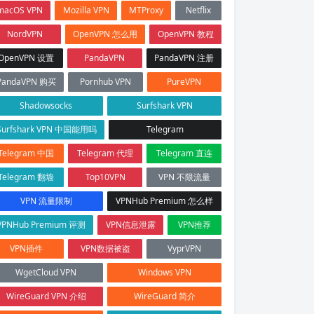
macOS VPN
Mozilla VPN
MTProxy
Netflix
NordVPN
OpenVPN 怎么用
OpenVPN 教程
OpenVPN 设置
PandaVPN
PandaVPN 注册
PandaVPN 购买
Pornhub VPN
PureVPN
Shadowsocks
Surfshark VPN
Surfshark VPN 中国能用吗
Telegram
Telegram 中国
Telegram 代理
Telegram 直连
Telegram 翻墙
Top10VPN
VPN 不限流量
VPN 流量限制
VPNHub Premium 怎么样
VPNHub Premium 评测
VPN信息泄露
VPN推荐
VPN插件
VPN数据被盗
VyprVPN
WgetCloud VPN
Windows VPN
WireGuard VPN 介绍
WireGuard 简介