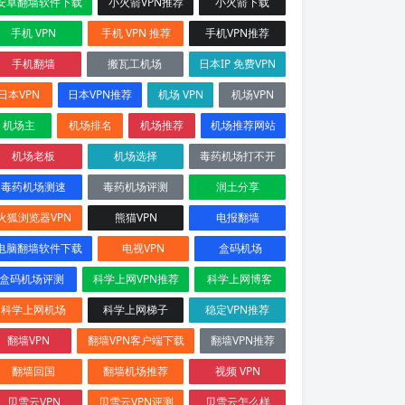
安卓翻墙软件下载
小火箭VPN推荐
小火箭下载
手机 VPN
手机 VPN 推荐
手机VPN推荐
手机翻墙
搬瓦工机场
日本IP 免费VPN
日本VPN
日本VPN推荐
机场 VPN
机场VPN
机场主
机场排名
机场推荐
机场推荐网站
机场老板
机场选择
毒药机场打不开
毒药机场测速
毒药机场评测
润土分享
火狐浏览器VPN
熊猫VPN
电报翻墙
电脑翻墙软件下载
电视VPN
盒码机场
盒码机场评测
科学上网VPN推荐
科学上网博客
科学上网机场
科学上网梯子
稳定VPN推荐
翻墙VPN
翻墙VPN客户端下载
翻墙VPN推荐
翻墙回国
翻墙机场推荐
视频 VPN
贝雪云VPN
贝雪云VPN评测
贝雪云怎么样