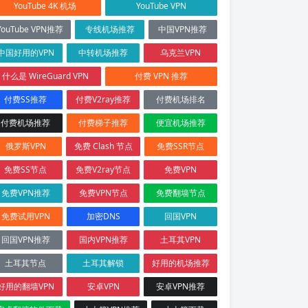
YouTube 4K 机场
YouTube VPN
YouTube VPN推荐
专线机场推荐
中国VPN推荐
中国好用的VPN
中转机场推荐
乌克兰VPN
什么是 WireGuard VPN
付费 VPN 推荐
付费SS推荐
付费V2ray推荐
付费机场排名
付费机场推荐
付费梯子推荐
便宜机场推荐
俄罗斯VPN
免费 Clash 节点
免费SSR节点
免费SS节点
免费V2ray节点
免费VPN
免费VPN推荐
免费VPN节点
免费翻墙节点
免费试用VPN
加密DNS
回国VPN
回国VPN推荐
国内VPN推荐
土耳其VPN
土耳其节点
土耳其解锁
好用的机场推荐
好用的翻墙VPN
安卓VPN
安卓VPN推荐