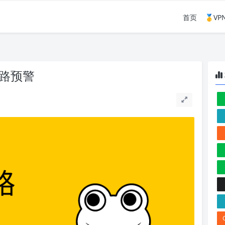
首页
🥇V
跑路预警