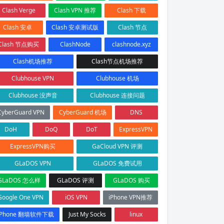
Clash Verge
Clash VPN 推荐
Clash 下载
Clash 安卓
Clash 安卓测试版
Clash 节点
Clash 节点购买
ClashNode
clashnode.xyz
Clash机场推荐
Clash节点机场推荐
Clubhouse VPN
Clubhouse 机场
Clubhouse 没声音
Clubhouse 连接问题
CyberGuard VPN
CyberGuard 机场
DNS
DoH
DoQ
DoT
ExpressVPN
ExpressVPN购买
GaCloud VPN 评测
GLaDOS VPN
GLaDOS 免费试用
GLaDOS 怎么样
GLaDOS 评测
GLaDOS 购买
Google One VPN
iOS VPN
iPhone VPN推荐
iPhone 翻墙软件下载
Just My Socks
linux