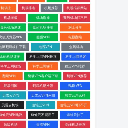
机场主
机场排名
机场推荐
机场推荐网站
机场老板
机场选择
毒药机场打不开
毒药机场测速
毒药机场评测
润土分享
火狐浏览器VPN
熊猫VPN
电报翻墙
电脑翻墙软件下载
电视VPN
盒码机场
盒码机场评测
科学上网VPN推荐
科学上网博客
科学上网机场
科学上网梯子
稳定VPN推荐
翻墙VPN
翻墙VPN客户端下载
翻墙VPN推荐
翻墙回国
翻墙机场推荐
视频 VPN
贝雪云VPN
贝雪云VPN评测
贝雪云怎么样
贝雪云机场
速蛙云VPN
速蛙云VPN打不开
速蛙云VPN跑路
速蛙云不能用了
速蛙云挂了
顶级机场
香港VPN
高端机场推荐