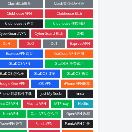
Clash机场推荐
Clash节点机场推荐
Clubhouse VPN
Clubhouse 机场
Clubhouse 没声音
Clubhouse 连接问题
CyberGuard VPN
CyberGuard 机场
DNS
DoH
DoQ
DoT
ExpressVPN
ExpressVPN购买
GaCloud VPN 评测
GLaDOS VPN
GLaDOS 免费试用
GLaDOS 怎么样
GLaDOS 评测
GLaDOS 购买
Google One VPN
iOS VPN
iPhone VPN推荐
iPhone 翻墙软件下载
Just My Socks
linux
macOS VPN
Mozilla VPN
MTProxy
Netflix
NordVPN
OpenVPN 怎么用
OpenVPN 教程
OpenVPN 设置
PandaVPN
PandaVPN 注册