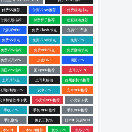
付费SS推荐
付费V2ray推荐
付费机场排名
付费机场推荐
付费梯子推荐
便宜机场推荐
俄罗斯VPN
免费 Clash 节点
免费SSR节点
免费SS节点
免费V2ray节点
免费VPN
免费VPN推荐
免费VPN节点
免费翻墙节点
免费试用VPN
加密DNS
回国VPN
回国VPN推荐
国内VPN推荐
土耳其VPN
土耳其节点
土耳其解锁
好用的机场推荐
好用的翻墙VPN
安卓VPN
安卓VPN推荐
安卓翻墙软件下载
小火箭VPN推荐
小火箭下载
手机 VPN
手机 VPN 推荐
手机VPN推荐
手机翻墙
搬瓦工机场
日本IP 免费VPN
日本VPN
日本VPN推荐
机场 VPN
机场VPN