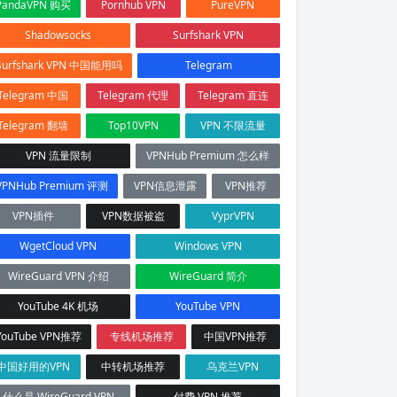
PandaVPN 购买
Pornhub VPN
PureVPN
Shadowsocks
Surfshark VPN
Surfshark VPN 中国能用吗
Telegram
Telegram 中国
Telegram 代理
Telegram 直连
Telegram 翻墙
Top10VPN
VPN 不限流量
VPN 流量限制
VPNHub Premium 怎么样
VPNHub Premium 评测
VPN信息泄露
VPN推荐
VPN插件
VPN数据被盗
VyprVPN
WgetCloud VPN
Windows VPN
WireGuard VPN 介绍
WireGuard 简介
YouTube 4K 机场
YouTube VPN
YouTube VPN推荐
专线机场推荐
中国VPN推荐
中国好用的VPN
中转机场推荐
乌克兰VPN
什么是 WireGuard VPN
付费 VPN 推荐