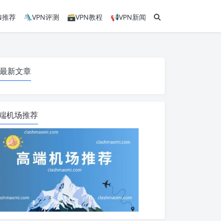
PN推荐
🛝VPN评测
🗃VPN教程
📢VPN新闻
最新文章
端机场推荐