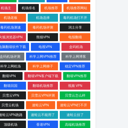
机场主
机场排名
机场推荐
机场推荐网站
机场老板
机场选择
毒药机场打不开
毒药机场测速
毒药机场评测
润土分享
火狐浏览器VPN
熊猫VPN
电报翻墙
电脑翻墙软件下载
电视VPN
盒码机场
盒码机场评测
科学上网VPN推荐
科学上网博客
科学上网机场
科学上网梯子
稳定VPN推荐
翻墙VPN
翻墙VPN客户端下载
翻墙VPN推荐
翻墙回国
翻墙机场推荐
视频 VPN
贝雪云VPN
贝雪云VPN评测
贝雪云怎么样
贝雪云机场
速蛙云VPN
速蛙云VPN打不开
速蛙云VPN跑路
速蛙云不能用了
速蛙云挂了
顶级机场
香港VPN
高端机场推荐