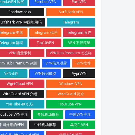
PandaVPN 购买
Pornhub VPN
PureVPN
Shadowsocks
Surfshark VPN
Surfshark VPN 中国能用吗
Telegram
Telegram 中国
Telegram 代理
Telegram 直连
Telegram 翻墙
Top10VPN
VPN 不限流量
VPN 流量限制
VPNHub Premium 怎么样
VPNHub Premium 评测
VPN信息泄露
VPN推荐
VPN插件
VPN数据被盗
VyprVPN
WgetCloud VPN
Windows VPN
WireGuard VPN 介绍
WireGuard 简介
YouTube 4K 机场
YouTube VPN
YouTube VPN推荐
专线机场推荐
中国VPN推荐
中国好用的VPN
中转机场推荐
乌克兰VPN
什么是 WireGuard VPN
付费 VPN 推荐