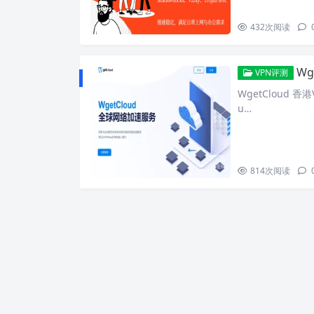
432
次阅读
Wge
VPN评测
WgetCloud 香
u…
814
次阅读