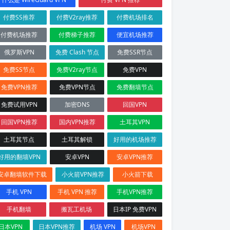
付费SS推荐
付费V2ray推荐
付费机场排名
付费机场推荐
付费梯子推荐
便宜机场推荐
俄罗斯VPN
免费 Clash 节点
免费SSR节点
免费SS节点
免费V2ray节点
免费VPN
免费VPN推荐
免费VPN节点
免费翻墙节点
免费试用VPN
加密DNS
回国VPN
回国VPN推荐
国内VPN推荐
土耳其VPN
土耳其节点
土耳其解锁
好用的机场推荐
好用的翻墙VPN
安卓VPN
安卓VPN推荐
安卓翻墙软件下载
小火箭VPN推荐
小火箭下载
手机 VPN
手机 VPN 推荐
手机VPN推荐
手机翻墙
搬瓦工机场
日本IP 免费VPN
日本VPN
日本VPN推荐
机场 VPN
机场VPN