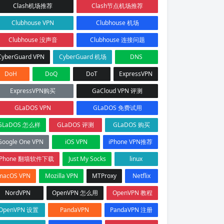
Clash机场推荐
Clash节点机场推荐
Clubhouse VPN
Clubhouse 机场
Clubhouse 没声音
Clubhouse 连接问题
CyberGuard VPN
CyberGuard 机场
DNS
DoH
DoQ
DoT
ExpressVPN
ExpressVPN购买
GaCloud VPN 评测
GLaDOS VPN
GLaDOS 免费试用
GLaDOS 怎么样
GLaDOS 评测
GLaDOS 购买
Google One VPN
iOS VPN
iPhone VPN推荐
iPhone 翻墙软件下载
Just My Socks
linux
macOS VPN
Mozilla VPN
MTProxy
Netflix
NordVPN
OpenVPN 怎么用
OpenVPN 教程
OpenVPN 设置
PandaVPN
PandaVPN 注册