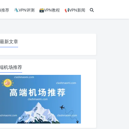
PN推荐
🛝VPN评测
🗃VPN教程
📢VPN新闻
最新文章
端机场推荐