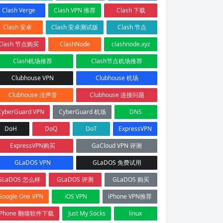
Clash Verge
Clash VPN 推荐
Clash 下载
Clash 安卓
Clash 安卓测试版
Clash 节点
Clash 节点购买
ClashNode
clashnode.xyz
Clash机场推荐
Clash节点机场推荐
Clubhouse VPN
Clubhouse 机场
Clubhouse 没声音
Clubhouse 连接问题
CyberGuard VPN
CyberGuard 机场
DNS
DoH
DoQ
DoT
ExpressVPN
ExpressVPN购买
GaCloud VPN 评测
GLaDOS VPN
GLaDOS 免费试用
GLaDOS 怎么样
GLaDOS 评测
GLaDOS 购买
Google One VPN
iOS VPN
iPhone VPN推荐
iPhone 翻墙软件下载
Just My Socks
linux