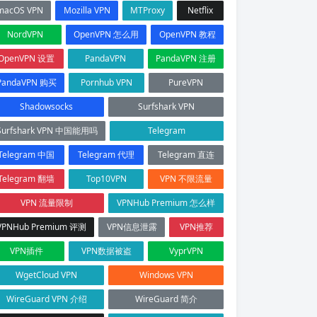
macOS VPN
Mozilla VPN
MTProxy
Netflix
NordVPN
OpenVPN 怎么用
OpenVPN 教程
OpenVPN 设置
PandaVPN
PandaVPN 注册
PandaVPN 购买
Pornhub VPN
PureVPN
Shadowsocks
Surfshark VPN
Surfshark VPN 中国能用吗
Telegram
Telegram 中国
Telegram 代理
Telegram 直连
Telegram 翻墙
Top10VPN
VPN 不限流量
VPN 流量限制
VPNHub Premium 怎么样
VPNHub Premium 评测
VPN信息泄露
VPN推荐
VPN插件
VPN数据被盗
VyprVPN
WgetCloud VPN
Windows VPN
WireGuard VPN 介绍
WireGuard 简介