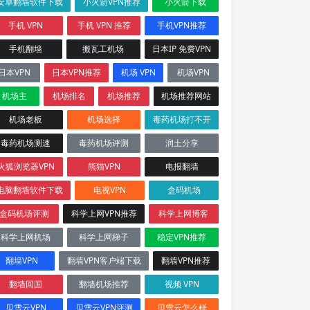
安卓翻墙软件下载
小火箭VPN推荐
小火箭下载
手机 VPN
手机 VPN 推荐
手机VPN推荐
手机翻墙
搬瓦工机场
日本IP 免费VPN
日本VPN
日本VPN推荐
机场 VPN
机场VPN
机场主
机场排名
机场推荐
机场推荐网站
机场老板
机场选择
毒药机场打不开
毒药机场测速
毒药机场评测
润土分享
火狐浏览器VPN
熊猫VPN
电报翻墙
电脑翻墙软件下载
电视VPN
盒码机场
盒码机场评测
科学上网VPN推荐
科学上网博客
科学上网机场
科学上网梯子
稳定VPN推荐
翻墙VPN
翻墙VPN客户端下载
翻墙VPN推荐
翻墙回国
翻墙机场推荐
视频 VPN
贝雪云VPN
贝雪云VPN评测
贝雪云怎么样