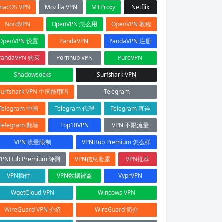
macOS VPN
Mozilla VPN
MTProxy
Netflix
NordVPN
OpenVPN 怎么用
OpenVPN 教程
OpenVPN 设置
PandaVPN
PandaVPN 注册
PandaVPN 购买
Pornhub VPN
PureVPN
Shadowsocks
Surfshark VPN
Surfshark VPN 中国能用吗
Telegram
Telegram 中国
Telegram 代理
Telegram 直连
Telegram 翻墙
Top10VPN
VPN 不限流量
VPN 流量限制
VPNHub Premium 怎么样
VPNHub Premium 评测
VPN信息泄露
VPN推荐
VPN插件
VPN数据被盗
VyprVPN
WgetCloud VPN
Windows VPN
WireGuard VPN 介绍
WireGuard 简介