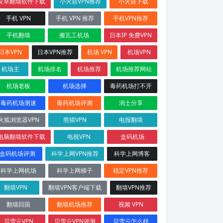
安卓翻墙软件下载
小火箭VPN推荐
小火箭下载
手机 VPN
手机 VPN 推荐
手机VPN推荐
手机翻墙
搬瓦工机场
日本IP 免费VPN
日本VPN
日本VPN推荐
机场 VPN
机场VPN
机场主
机场排名
机场推荐
机场推荐网站
机场老板
机场选择
毒药机场打不开
毒药机场测速
毒药机场评测
润土分享
火狐浏览器VPN
熊猫VPN
电报翻墙
电脑翻墙软件下载
电视VPN
盒码机场
盒码机场评测
科学上网VPN推荐
科学上网博客
科学上网机场
科学上网梯子
稳定VPN推荐
翻墙VPN
翻墙VPN客户端下载
翻墙VPN推荐
翻墙回国
翻墙机场推荐
视频 VPN
贝雪云VPN
贝雪云VPN评测
贝雪云怎么样