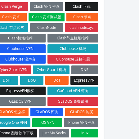
Clash Verge
Clash VPN 推荐
Clash 下载
Clash 安卓
Clash 安卓测试版
Clash 节点
Clash 节点购买
ClashNode
clashnode.xyz
Clash机场推荐
Clash节点机场推荐
Clubhouse VPN
Clubhouse 机场
Clubhouse 没声音
Clubhouse 连接问题
CyberGuard VPN
CyberGuard 机场
DNS
DoH
DoQ
DoT
ExpressVPN
ExpressVPN购买
GaCloud VPN 评测
GLaDOS VPN
GLaDOS 免费试用
GLaDOS 怎么样
GLaDOS 评测
GLaDOS 购买
Google One VPN
iOS VPN
iPhone VPN推荐
iPhone 翻墙软件下载
Just My Socks
linux