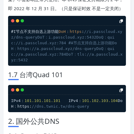
即 2022 年 12 月 31 日。（只是保证时效 不是一定关闭）
#I
节点不支持自选上游功能
DoH
：
https
:
//i.passcloud.xy
z/dns-queryDoT：i.passcloud.xyz:5432DoQ：qui
c://i.passcloud.xyz:784 #A节点支持自选上游功能Do
H：https://a.passcloud.xyz/dns-queryDoQ：qui
c://a.passcloud.xyz:784DoT：tls://a.passcloud.x
yz:5432
1.7 台湾Quad 101
IPv4：
101.101
.101
.101
	IPv4：
101.102
.103
.104
Do
H：https:
//dns.twnic.tw/dns-query
2. 国外公共DNS