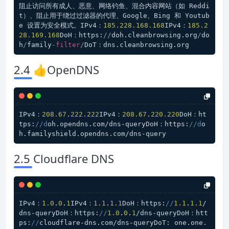
阻止访问所有成人、恶意、网络钓鱼、混合内容网站（如 Reddi
t）、阻止用于绕过过滤器的代理、Google、Bing 和 Youtub
e 设置为安全模式。IPv4：
185.228
.168
.168
IPv4：
185.2
28
.169
.168
DoH：https:
/
/
doh.cleanbrowsing.org
/
do
h
/
family
-
filter
/
DoT：dns.cleanbrowsing.org
2.4 👍OpenDNS
IPv4：
208.67
.
222.222
IPv4：
208.67
.
220.220
DoH：ht
tps:
//d
oh.opendns.com/dns-queryDoH：https:
//d
o
h.familyshield.opendns.com/dns-query
2.5 Cloudflare DNS
IPv4：
1.0
.
0
.
1
IPv4：
1.1
.
1.1
DoH：https:
//
1.1
.
1.1
/
dns-queryDoH：https:
//
1.0
.
0
.
1
/dns-queryDoH：htt
ps:
//
cloudflare-dns.com/dns-queryDoT: one.one.