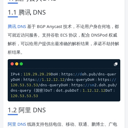
1.1 腾讯 DNS
腾讯 DNS
基于 BGP Anycast 技术，不论用户身在何地，都
可就近访问服务。支持谷歌 ECS 协议，配合 DNSPod 权威
解析，可以给用户提供出最准确的解析结果，承诺不劫持解
析结果。
IPv4：
119.29
.
29.29
DoH：https:
//d
oh.pub/dns-quer
yDoH：https:
//
1.12
.
12.12
/dns-queryDoH：https:
//
120.53
.
53.53
/dns-queryDoH：https:
//sm
2.doh.pub/
dns-query (国密)DoT：dot.pubDoT：
1.12
.
12.12
DoT：
120.53
.
53.53
1.2 阿里 DNS
阿里 DNS
线路支持包括电信、移动、联通、鹏博士、广电