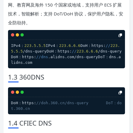
网、教育网及海外 150 个国家或地域，支持用户 ECS 扩展
技术，智能解析；支持 DoT/DoH 协议，保护用户隐私，安
全防劫持。
IPv4：
223.5
.
5.5
IPv4：
223.6
.
6.6
DoH：https:
//
223.
5
.
5.5
/dns-queryDoH：https:
//
223.6
.
6.6
/dns-query
DoH：https:
//dns
.alidns.com/dns-queryDoT：dns.a
lidns.com
1.3 360DNS
DoH：https:
//doh.360.cn/dns-query	DoT：do
t.360.cn
1.4 CFIEC DNS