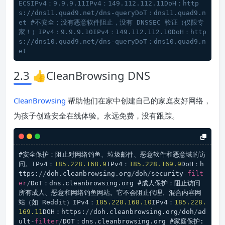
ECSIPv4：9.9.9.11IPv4：149.112.112.11DoH：http
s://dns11.quad9.net/dns-queryDoT：dns11.quad9.n
et #不安全：没有恶意软件阻止，没有 DNSSEC 验证（仅限专
家！）IPv4：9.9.9.10IPv4：149.112.112.10DoH：http
s://dns10.quad9.net/dns-queryDoT：dns10.quad9.n
et
2.3 👍CleanBrowsing DNS
CleanBrowsing
帮助他们在家中创建自己的家庭友好网络，
为孩子创造安全在线体验。永远免费，没有跟踪。
#安全保护：阻止对网络钓鱼、垃圾邮件、恶意软件和恶意域的访
问。IPv4：
185.228
.168
.9
IPv4：
185.228
.169
.9
DoH：h
ttps:
/
/
doh.cleanbrowsing.org
/
doh
/
security
-
filt
er
/
DoT：dns.cleanbrowsing.org #成人保护：阻止访问
所有成人、恶意和网络钓鱼网站。它不会阻止代理、混合内容网
站（如 Reddit）IPv4：
185.228
.168
.10
IPv4：
185.228
.
169
.11
DOH：https:
/
/
doh.cleanbrowsing.org
/
doh
/
ad
ult
-
filter
/
DOT：dns.cleanbrowsing.org #家庭保护: