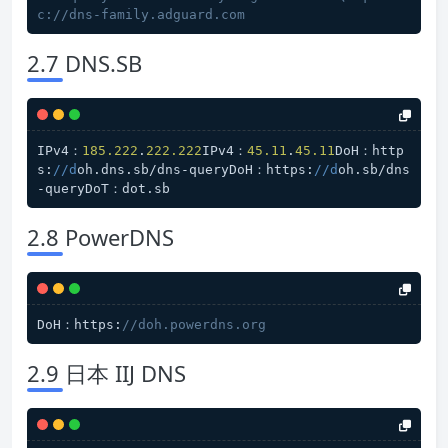
c://dns-family.adguard.com
2.7 DNS.SB
IPv4：
185.222
.
222.222
IPv4：
45.11
.
45.11
DoH：http
s:
//d
oh.dns.sb/dns-queryDoH：https:
//d
oh.sb/dns
-queryDoT：dot.sb
2.8 PowerDNS
DoH：https:
//doh.powerdns.org
2.9 日本 IIJ DNS