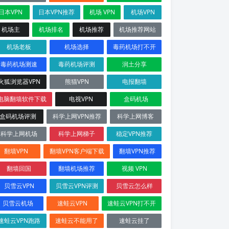
日本VPN
日本VPN推荐
机场 VPN
机场VPN
机场主
机场排名
机场推荐
机场推荐网站
机场老板
机场选择
毒药机场打不开
毒药机场测速
毒药机场评测
润土分享
火狐浏览器VPN
熊猫VPN
电报翻墙
电脑翻墙软件下载
电视VPN
盒码机场
盒码机场评测
科学上网VPN推荐
科学上网博客
科学上网机场
科学上网梯子
稳定VPN推荐
翻墙VPN
翻墙VPN客户端下载
翻墙VPN推荐
翻墙回国
翻墙机场推荐
视频 VPN
贝雪云VPN
贝雪云VPN评测
贝雪云怎么样
贝雪云机场
速蛙云VPN
速蛙云VPN打不开
速蛙云VPN跑路
速蛙云不能用了
速蛙云挂了