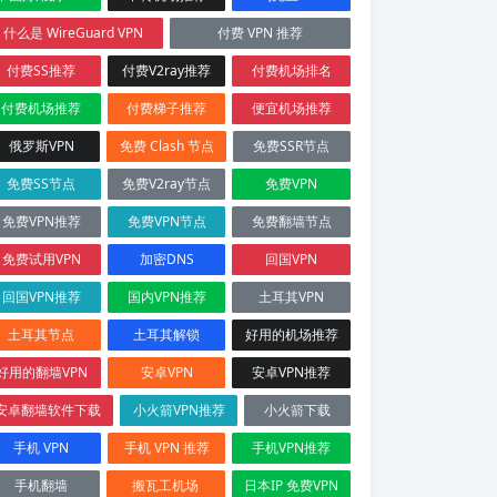
什么是 WireGuard VPN
付费 VPN 推荐
付费SS推荐
付费V2ray推荐
付费机场排名
付费机场推荐
付费梯子推荐
便宜机场推荐
俄罗斯VPN
免费 Clash 节点
免费SSR节点
免费SS节点
免费V2ray节点
免费VPN
免费VPN推荐
免费VPN节点
免费翻墙节点
免费试用VPN
加密DNS
回国VPN
回国VPN推荐
国内VPN推荐
土耳其VPN
土耳其节点
土耳其解锁
好用的机场推荐
好用的翻墙VPN
安卓VPN
安卓VPN推荐
安卓翻墙软件下载
小火箭VPN推荐
小火箭下载
手机 VPN
手机 VPN 推荐
手机VPN推荐
手机翻墙
搬瓦工机场
日本IP 免费VPN