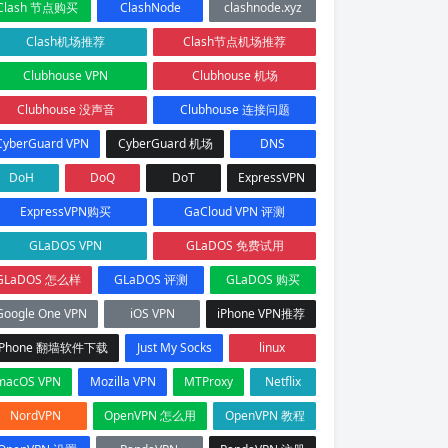
Clash 节点购买
ClashNode
clashnode.xyz
Clash机场推荐
Clash节点机场推荐
Clubhouse VPN
Clubhouse 机场
Clubhouse 没声音
Clubhouse 连接问题
CyberGuard VPN
CyberGuard 机场
DNS
DoH
DoQ
DoT
ExpressVPN
ExpressVPN购买
GaCloud VPN 评测
GLaDOS VPN
GLaDOS 免费试用
GLaDOS 怎么样
GLaDOS 评测
GLaDOS 购买
Google One VPN
iOS VPN
iPhone VPN推荐
iPhone 翻墙软件下载
Just My Socks
linux
macOS VPN
Mozilla VPN
MTProxy
Netflix
NordVPN
OpenVPN 怎么用
OpenVPN 教程