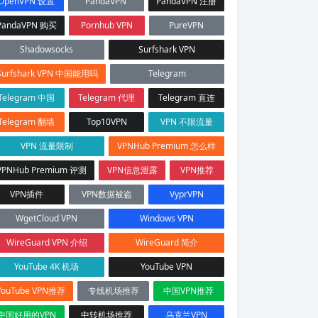
OpenVPN 设置
PandaVPN
PandaVPN 注册
PandaVPN 购买
Pornhub VPN
PureVPN
Shadowsocks
Surfshark VPN
Surfshark VPN 中国能用吗
Telegram
Telegram 中国
Telegram 代理
Telegram 直连
Telegram 翻墙
Top10VPN
VPN 不限流量
VPN 流量限制
VPNHub Premium 怎么样
VPNHub Premium 评测
VPN信息泄露
VPN推荐
VPN插件
VPN数据被盗
VyprVPN
WgetCloud VPN
Windows VPN
WireGuard VPN 介绍
WireGuard 简介
YouTube 4K 机场
YouTube VPN
YouTube VPN推荐
专线机场推荐
中国VPN推荐
中国好用的VPN
中转机场推荐
乌克兰VPN