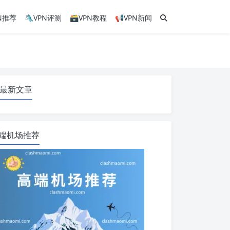
PN推荐
🛝VPN评测
🗃VPN教程
📢VPN新闻
最新文章
端机场推荐